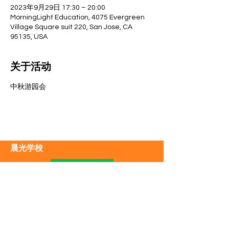
2023年9月29日 17:30 – 20:00
MorningLight Education, 4075 Evergreen
Village Square suit 220, San Jose, CA
95135, USA
关于活动
中秋游园会
晨光学校
4075 Evergreen Village Square, Suite 220
San Jose, CA 95135
Tel:
(408)406-7481
Email:
morninglightschool@yahoo.com
​​小红书：MorningLight晨光教育
关于我们