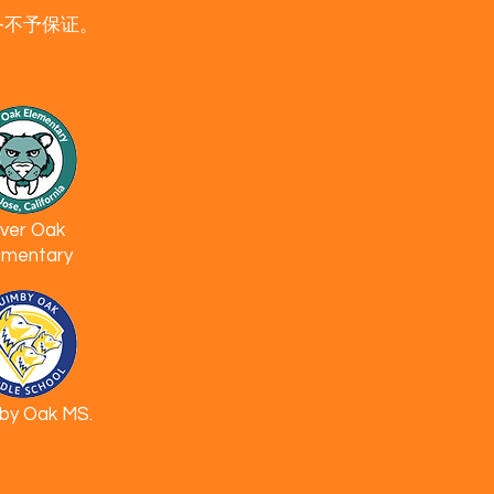
务不予保证。
lver Oak
ementary​
by Oak MS.