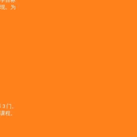
学目标
现。为
 3 门。
课程。