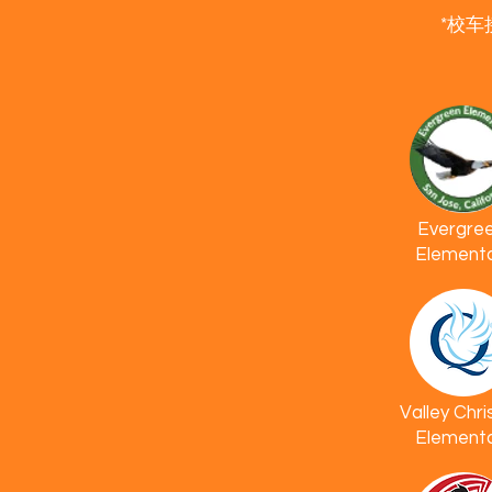
*校
Evergre
Element
Valley Chri
Element