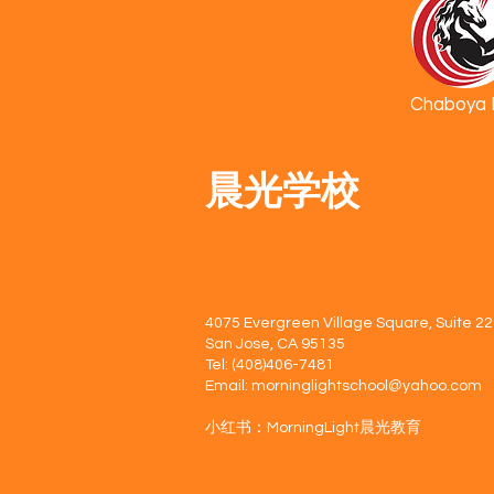
Chaboya 
晨光学校
4075 Evergreen Village Square, Suite 2
San Jose, CA 95135
Tel: (408)406-7481
Email:
morninglightschool@yahoo.com
​​小红书：MorningLight晨光教育