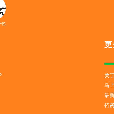
MS.
更
20
关
马
最
招