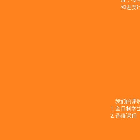
班，按
和进度
我们的课
全日制学生（
选修课程