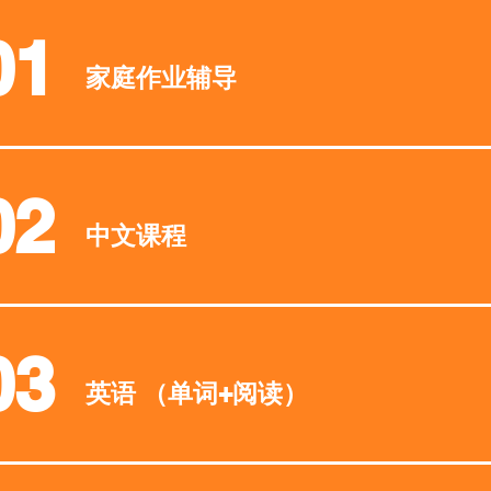
01
家庭作业辅导
02
中文课程
03
英语 （单词+阅读）