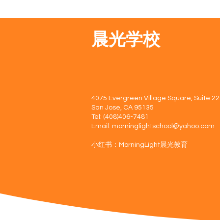
晨光学校
4075 Evergreen Village Square, Suite 2
San Jose, CA 95135
Tel: (408)406-7481
Email:
morninglightschool@yahoo.com
​​小红书：MorningLight晨光教育