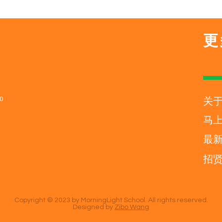
更
20
关
马
最
招
Copyright © 2023 by MorningLight School. All rights reserved.
Designed by
Zibo Wang