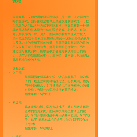
课程
国际象棋，又称欧洲象棋或西洋棋，是一种二人对弈的战
略棋盘游戏。国际象棋是世界上最受欢迎的游戏之一，数
以亿计的人们以各种方式下国际象棋。国际象棋是一种把
战略战术和纯技术融为一体的理想游戏，融艺术、科学、
知识和灵感为一炉。另外，国际象棋的竞争使双方投入一
场不流血的战斗,是双方思想和意志的一场激烈尖锐的战斗
以及体力上的坚韧不拔的较量。儿童国际象棋训练的目的
不仅仅是开发儿童的智力，提高儿童的思考能力。另外，
通过国际象棋训练，能够使参加者更好的认知自己的能
力，调节并控制情绪的变化，胜不骄，败不馁，从而帮助
儿童形成健全的人格。
课程设置：
入门班
掌握国际象棋基本知识，认识棋盘棋子，学习棋
子的一般走法和两种特殊走法、行棋规则、胜负
与平局的概念；学习棋谱的记录方法和子力的相
对价值，为进一步学习进行必要的准备。
招生年龄：5岁以上
初级班
具备走棋知识，学习走棋技巧。通过细致讲解最
基本的残局来揭开国际象棋最终怎样杀王的秘
密。学习并掌握棋战中开局的基本原则。学习“吃
子、杀王”等基本战术的运用，学习“双子联合攻
王”技术。
招生年龄：5.5岁以上