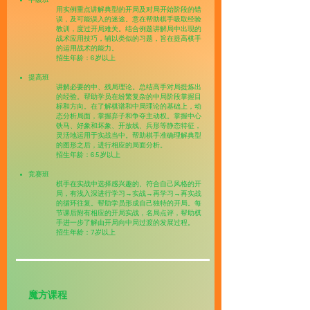
中级班
用实例重点讲解典型的开局及对局开始阶段的错
误，及可能误入的迷途。意在帮助棋手吸取经验
教训，度过开局难关。结合例题讲解局中出现的
战术应用技巧，辅以类似的习题，旨在提高棋手
的运用战术的能力。
招生年龄：6岁以上
提高班
讲解必要的中、残局理论。总结高手对局提炼出
的经验。帮助学员在纷繁复杂的中局阶段掌握目
标和方向。在了解棋谱和中局理论的基础上，动
态分析局面，掌握弃子和争夺主动权。掌握中心
铁马、好象和坏象、开放线、兵形等静态特征，
灵活地运用于实战当中。帮助棋手准确理解典型
的图形之后，进行相应的局面分析。
招生年龄：6.5岁以上
竞赛班
棋手在实战中选择感兴趣的、符合自己风格的开
局，有浅入深进行学习→实战→再学习→再实战
的循环往复。帮助学员形成自己独特的开局。每
节课后附有相应的开局实战，名局点评，帮助棋
手进一步了解由开局向中局过渡的发展过程。
招生年龄：7岁以上
魔方课程