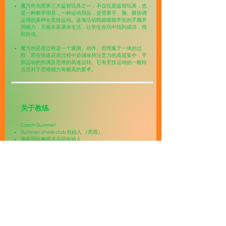
魔方作为世界三大益智玩具之一，不仅仅是益智玩具，也
是一种教学用具，一种运动用品，是需要手、脑、眼协调
运用的多样化竞技运动。这项活动既能锻炼学生的手脑并
用能力，又能丰富课余生活，让学生在玩中找到成功，找
到自信。
魔方的还原过程是一个观测、动作、思维集于一体的过
程，而在快速还原过程中必须保持注意力的高度集中，手
部运动的协调及思维的高速运转。它有竞技运动的一般特
点且对于思维能力有极高的要求。
​关于教练
​Coach Summer
Summer chess club 创始人 （美国）
德嘉国际象棋俱乐部创始人
连续15年荣誉金牌教练称号
善于根据不同年龄阶段的学生和个性心理特征因材施教
陆续培养了年龄组，等级组冠军众多
​多次荣获团队冠军